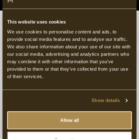
This website uses cookies
Contact us
We use cookies to personalise content and ads, to
provide social media features and to analyse our traffic.
Kontakt
We also share information about your use of our site with
our social media, advertising and analytics partners who
Haben Sie Fragen zu Ihrer Reservierung oder anderen
may combine it with other information that you’ve
Angelegenheiten? Unsere Rezeption hilft Ihnen gerne
provided to them or that they’ve collected from your use
weiter.
of their services.
Hotel Marktstad
Hofstraat 8
Show details
1741 CE
Schagen
Allow all
+31 224-230303
24 Stunden erreichbar
receptie@hotelmarktstad.nl