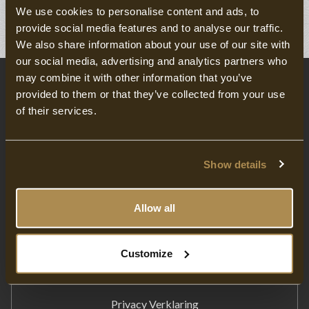
We use cookies to personalise content and ads, to
provide social media features and to analyse our traffic.
We also share information about your use of our site with
our social media, advertising and analytics partners who
may combine it with other information that you’ve
provided to them or that they’ve collected from your use
of their services.
HOTEL MARKTSTAD
Hotel / Slapen
Show details
Eten & drinken
Meeting & Events
Allow all
Fitness & Ontspanning
Arrangementen
Customize
Werken bij
Privacy Verklaring