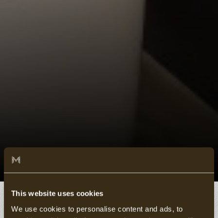
This website uses cookies
We use cookies to personalise content and ads, to
Select a Room type