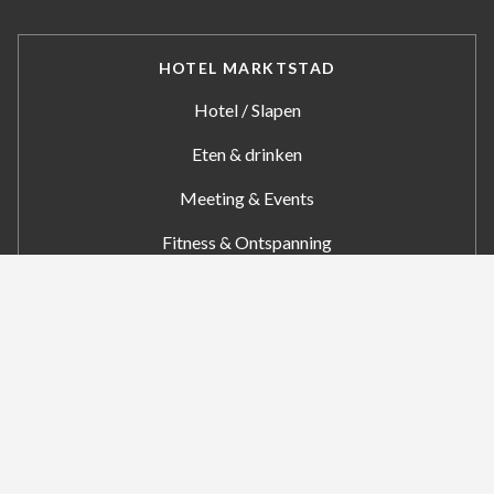
HOTEL MARKTSTAD
Hotel / Slapen
Eten & drinken
Meeting & Events
Fitness & Ontspanning
Arrangementen
Werken bij
Privacy Verklaring
Algemene Voorwaarden