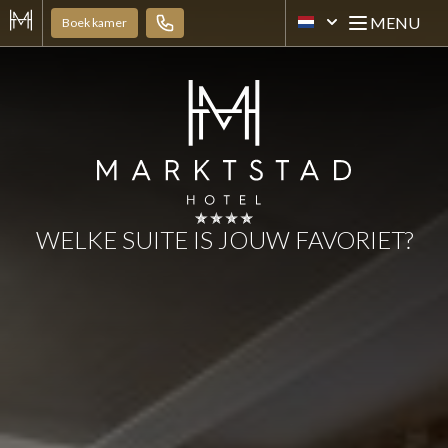
MENU
Boek kamer
[NL] HOTEL MARKTST
Open mai
WELKE SUITE IS JOUW FAVORIET?