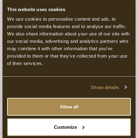
This website uses cookies
We use cookies to personalise content and ads, to
provide social media features and to analyse our traffic.
De "Ridderzaal" in ons Kasteel
We also share information about your use of our site with
Unieke ambiance in een historisch kasteel (Slot
our social media, advertising and analytics partners who
Hotel)
may combine it with other information that you’ve
Sfeervolle, besloten setting
provided to them or that they’ve collected from your use
Flexibel in te richten voor elke groepsgrootte
of their services.
Show details
Bekijk onze mogelijkheden
Allow all
Geen verplichting, wel een concreet voorstel
Customize