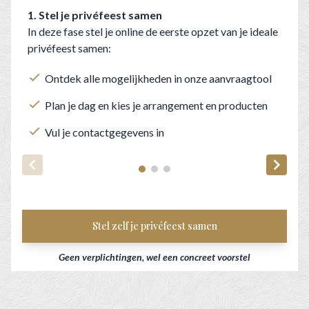
1. Stel je privéfeest samen
2
In deze fase stel je online de eerste opzet van je ideale
N
privéfeest samen:
m
Ontdek alle mogelijkheden in onze aanvraagtool
Plan je dag en kies je arrangement en producten
Vul je contactgegevens in
Stel zelf je privéfeest samen
Geen verplichtingen, wel een concreet voorstel