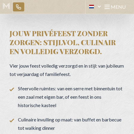
MENU
[NL] HOTEL MARKTST
Open mai
JOUW PRIVÉFEEST ZONDER
ZORGEN: STIJLVOL, CULINAIR
EN VOLLEDIG VERZORGD.
Vier jouw feest volledig verzorgd en in stijl: van jubileum
tot verjaardag of familiefeest.
Sfeervolle ruimtes: van een serre met binnentuin tot
een zaal met eigen bar, of een feest in ons
historische kasteel
Culinaire invulling op maat: van buffet en barbecue
tot walking dinner