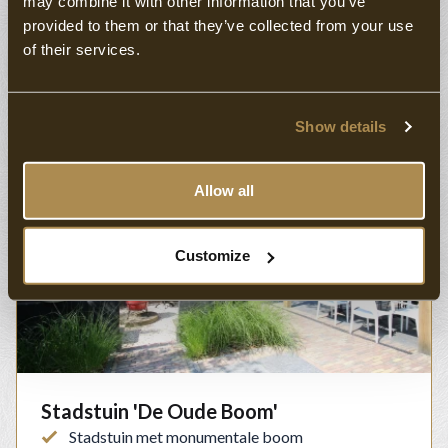
may combine it with other information that you’ve
stadstuin met de oudste boom van Schagen
provided to them or that they’ve collected from your use
Aansluitend met de binnentuin en feestzaal, dus
of their services.
ideaal om te combineren
Diverse tafelindelingen mogelijk
Show details
Allow all
Customize
Stadstuin 'De Oude Boom'
Stadstuin met monumentale boom